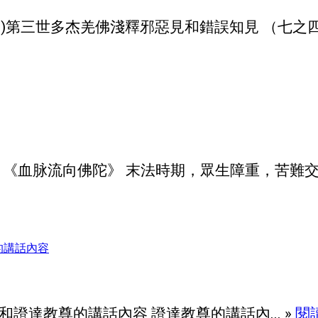
09)第三世多杰羌佛淺釋邪惡見和錯誤知見 （七之四） 
 唱 《血脉流向佛陀》 末法時期，眾生障重，苦難交加
和證達教尊的講話內容 證達教尊的講話內... »
閱