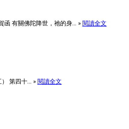
有關佛陀降世，祂的身... »
閱讀全文
第四十... »
閱讀全文