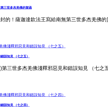
無第三世多杰羌佛的賀函
的！薩迦達欽法王寫給南無第三世多杰羌佛的賀函 
見和錯誤知見 （七之五）
09)第三世多杰羌佛淺釋邪惡見和錯誤知見 （七之五） 
見和錯誤知見 （七之四）