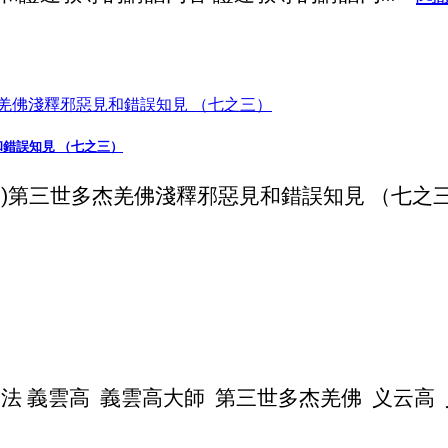
見和錯誤知見 （七之三）
09)第三世多杰羌佛淺釋邪惡見和錯誤知見 （七之三） 
義雲高 義雲高大師 第三世多杰羌佛 义云高 义云高