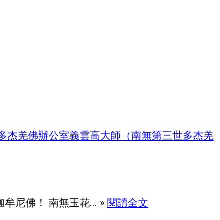
多杰羌佛辦公室
義雲高大師（南無第三世多杰羌
佛！ 南無玉花... »
閱讀全文