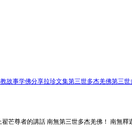
佛教故事
学佛分享
拉珍文集
第三世多杰羌佛
第三世
翟芒尊者的講話 南無第三世多杰羌佛！ 南無釋迦牟尼