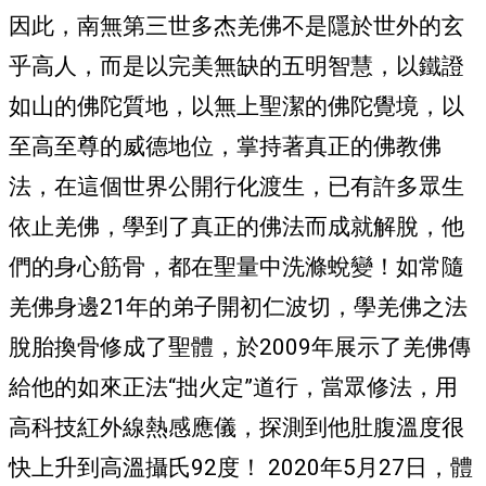
因此，南無第三世多杰羌佛不是隱於世外的玄
乎高人，而是以完美無缺的五明智慧，以鐵證
如山的佛陀質地，以無上聖潔的佛陀覺境，以
至高至尊的威德地位，掌持著真正的佛教佛
法，在這個世界公開行化渡生，已有許多眾生
依止羌佛，學到了真正的佛法而成就解脫，他
們的身心筋骨，都在聖量中洗滌蛻變！如常隨
羌佛身邊21年的弟子開初仁波切，學羌佛之法
脫胎換骨修成了聖體，於2009年展示了羌佛傳
給他的如來正法“拙火定”道行，當眾修法，用
高科技紅外線熱感應儀，探測到他肚腹溫度很
快上升到高溫攝氏92度！ 2020年5月27日，體