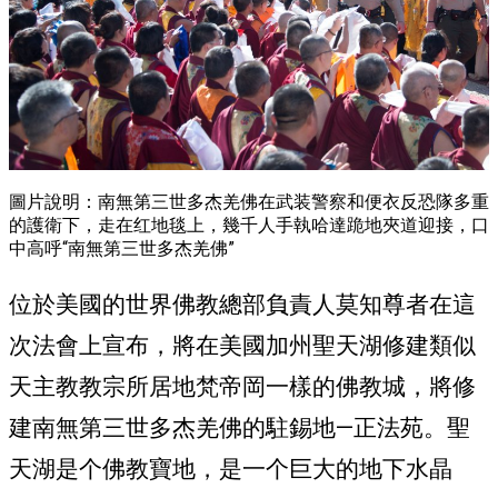
圖片說明：南無第三世多杰羌佛在武装警察和便衣反恐隊多重
的護衛下，走在红地毯上，幾千人手執哈達跪地夾道迎接，口
中高呼“南無第三世多杰羌佛”
位於美國的世界佛教總部負責人莫知尊者在這
次法會上宣布，將在美國加州聖天湖修建類似
天主教教宗所居地梵帝岡一樣的佛教城，將修
建南無第三世多杰羌佛的駐錫地—正法苑。聖
天湖是个佛教寶地，是一个巨大的地下水晶