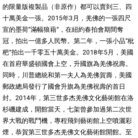
的限量版複製品（非原作）都可以賣到三、四
十萬美金一張。2015年3月，羌佛的一張四尺
宣的墨荷“滿幅狼藉”，在紐約春拍會期間奪
冠，拍出一億多人民幣。第二年，一張小品“枇
杷”拍出一千零五十萬美金。2018年5月，美國
在首府華盛頓國會上空，升國旗為羌佛祝壽。
同時，川普總統和第一夫人為羌佛賀壽，美國
郵政總局發行了國會升旗為羌佛祝壽的首日
封。2014年，第三世多杰羌佛文化藝術館在洛
杉磯建成，開館當天，七架曾參加過第二次世
界大戰的戰鬥機，專程飛到藝術館上空噴灑彩
煙，恭賀第三世多杰羌佛文化藝術館開館。至