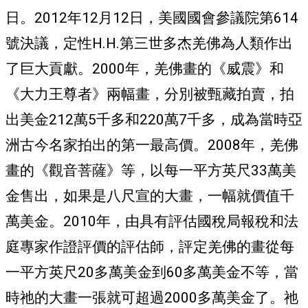
日。2012年12月12日，美國國會參議院第614
號決議，定性H.H.第三世多杰羌佛為人類作出
了巨大貢獻。2000年，羌佛畫的《威震》和
《大力王尊者》兩幅畫，分別被甄藏拍賣，拍
出美金212萬5千多和220萬7千多，成為當時亞
洲古今名家拍出的第一最高價。2008年，羌佛
畫的《觀音菩薩》等，以每一平方英尺33萬美
金售出，如果是八尺宣的大畫，一幅就價值千
萬美金。2010年，由具有評估國稅局報稅和法
庭專家作證評價的評估師，評定羌佛的畫從每
一平方英尺20多萬美金到60多萬美金不等，當
時祂的大畫一張就可超過2000多萬美金了。祂