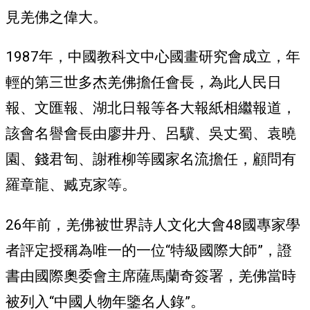
見羌佛之偉大。
1987年，中國教科文中心國畫研究會成立，年
輕的第三世多杰羌佛擔任會長，為此人民日
報、文匯報、湖北日報等各大報紙相繼報道，
該會名譽會長由廖井丹、呂驥、吳丈蜀、袁曉
園、錢君匋、謝稚柳等國家名流擔任，顧問有
羅章龍、臧克家等。
26年前，羌佛被世界詩人文化大會48國專家學
者評定授稱為唯一的一位“特級國際大師”，證
書由國際奧委會主席薩馬蘭奇簽署，羌佛當時
被列入“中國人物年鑒名人錄”。