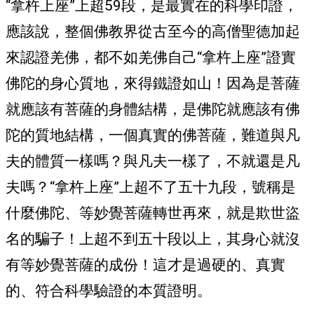
“拿杵上座”上超59段，是最實在的科學印證，
應該說，整個佛教界從古至今的高僧聖德加起
來認證羌佛，都不如羌佛自己“拿杵上座”證實
佛陀的身心質地，來得鐵證如山！因為是菩薩
就應該有菩薩的身體結構，是佛陀就應該有佛
陀的質地結構，一個真實的佛菩薩，難道與凡
夫的體質一樣嗎？與凡夫一樣了，不就還是凡
夫嗎？“拿杵上座”上超不了五十九段，號稱是
什麼佛陀、等妙覺菩薩轉世再來，就是欺世盜
名的騙子！上超不到五十段以上，其身心就沒
有等妙覺菩薩的成份！這才是過硬的、真實
的、符合科學驗證的本質證明。