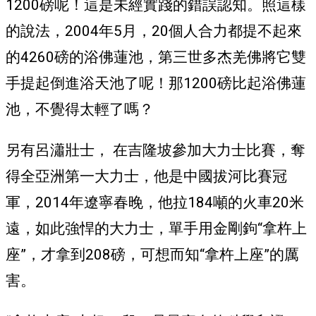
1200磅呢！這是未經實踐的錯誤認知。照這樣
的說法，2004年5月，20個人合力都提不起來
的4260磅的浴佛蓮池，第三世多杰羌佛將它雙
手提起倒進浴天池了呢！那1200磅比起浴佛蓮
池，不覺得太輕了嗎？
另有呂瀟壯士， 在吉隆坡參加大力士比賽，奪
得全亞洲第一大力士，他是中國拔河比賽冠
軍，2014年遼寧春晚，他拉184噸的火車20米
遠，如此強悍的大力士，單手用金剛鉤“拿杵上
座”，才拿到208磅，可想而知“拿杵上座”的厲
害。