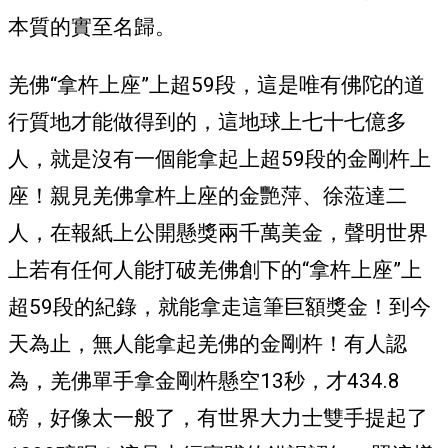
本質的實至名歸。
羌佛“拿杵上座”上超59段，這是唯有佛陀的道
行質地才能做得到的，這地球上七十七億多
人，就是沒有一個能拿起上超59段的金剛杵上
座！親見羌佛拿杵上座的金艷萍、徐蒞達二
人，在報紙上公開懸獎兩千萬美金，聲明世界
上若有任何人能打破羌佛創下的“拿杵上座”上
超59段的紀錄，就能拿走這筆巨額獎金！到今
天為止，無人能拿起羌佛的金剛杵！有人認
為，羌佛單手拿金剛杵懸空13秒，才434.8
磅，好像太一般了，有世界大力士雙手提起了