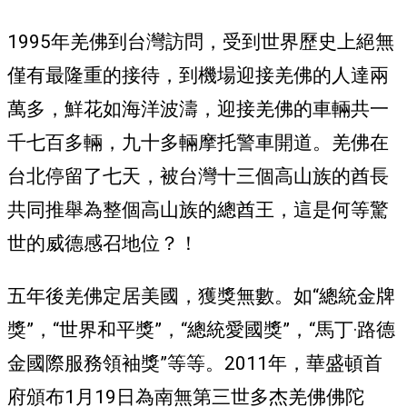
1995年羌佛到台灣訪問，受到世界歷史上絕無
僅有最隆重的接待，到機場迎接羌佛的人達兩
萬多，鮮花如海洋波濤，迎接羌佛的車輛共一
千七百多輛，九十多輛摩托警車開道。羌佛在
台北停留了七天，被台灣十三個高山族的酋長
共同推舉為整個高山族的總酋王，這是何等驚
世的威德感召地位？！
五年後羌佛定居美國，獲獎無數。如“總統金牌
獎”，“世界和平獎”，“總統愛國獎”，“馬丁·路德
金國際服務領袖獎”等等。2011年，華盛頓首
府頒布1月19日為南無第三世多杰羌佛佛陀