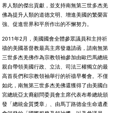
界人類的傑出貢獻，並支持南無第三世多杰羌
佛為提升人類的道德文明、增進美國的繁榮富
強、促進世界和平所作出的不懈努力。
2011年2月，美國國會全體參眾議員和主持祈
禱的美國基督教最高主席發邀請函，請南無第
三世多杰羌佛作為宗教領袖參加由歐巴馬總統
親自帶領美國行政、立法、司法三權獨立的最
高首長們和宗教領袖舉行的祈禱早餐會。不僅
如此，南無第三世多杰羌佛還獲得了由美國白
宮總統亞太裔顧問委員會主席代表布希總統頒
發「總統金質獎章」、由馬丁路德金生命遺產