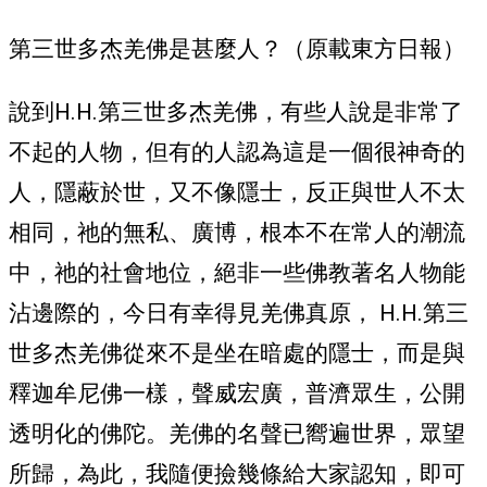
第三世多杰羌佛是甚麼人？（原載東方日報）
說到H.H.第三世多杰羌佛，有些人說是非常了
不起的人物，但有的人認為這是一個很神奇的
人，隱蔽於世，又不像隱士，反正與世人不太
相同，祂的無私、廣博，根本不在常人的潮流
中，祂的社會地位，絕非一些佛教著名人物能
沾邊際的，今日有幸得見羌佛真原， H.H.第三
世多杰羌佛從來不是坐在暗處的隱士，而是與
釋迦牟尼佛一樣，聲威宏廣，普濟眾生，公開
透明化的佛陀。羌佛的名聲已嚮遍世界，眾望
所歸，為此，我隨便撿幾條給大家認知，即可