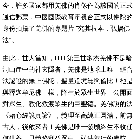
今，許多國家都用羌佛的肖像作為該國的正式
通信郵票，中國國際教育電視台正式以佛陀的
身份拍攝了羌佛的專題片 “究其根本，弘揚佛
法”。
由此，世人當知，H.H.第三世多杰羌佛不是暗
洞山崖中的神玄隱者，羌佛是地球上唯一經合
法認證的無上佛陀，聖量道境無與倫比！祂是
與釋迦牟尼佛一樣，降生於眾生世界，公開面
對眾生、教化救渡眾生的巨聖德。羌佛說的法
《藉心經說真諦》，義理至高純正圓滿，前無
古人，後啟來者！羌佛是唯一發願終生不收任
何供養、只義務利益眾生、弘法善行的佛陀，