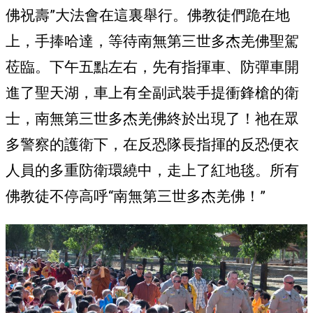
佛祝壽”大法會在這裏舉行。佛教徒們跪在地
上，手捧哈達，等待南無第三世多杰羌佛聖駕
莅臨。下午五點左右，先有指揮車、防彈車開
進了聖天湖，車上有全副武裝手提衝鋒槍的衛
士，南無第三世多杰羌佛終於出現了！祂在眾
多警察的護衛下，在反恐隊長指揮的反恐便衣
人員的多重防衛環繞中，走上了紅地毯。所有
佛教徒不停高呼“南無第三世多杰羌佛！”