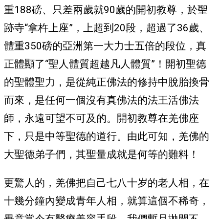
重188磅、只差兩歲就90歲的開初教尊，於聖
跡寺“拿杵上座”，上超到20段，超過了36歲、
體重350磅的亞洲第一大力士五倍的段位，真
正體顯了“聖人體質超越凡人體質”！開初聖德
的聖體聖力，是從純正佛法的修持中脫胎換骨
而來，是任何一個沒有真佛法的法王活佛法
師，永遠可望不可及的。開初教尊在羌佛座
下，只是中等聖德的道行。由此可知，羌佛的
大聖德弟子們，其聖量成就是何等的難料！
更驚人的，羌佛把自己七八十岁的老人相，在
十幾分鐘內變成青年人相，就算這個不稀奇，