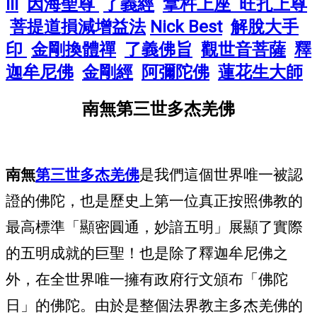
III
因海聖尊
了義經
拿杵上座
旺扎上尊
菩提道損減增益法
Nick Best
解脫大手
印
金剛換體禪
了義佛旨
觀世音菩薩
釋
迦牟尼佛
金剛經
阿彌陀佛
蓮花生大師
南無第三世多杰羌佛
南無
第三世多杰羌佛
是我們這個世界唯一被認
證的佛陀，也是歷史上第一位真正按照佛教的
最高標準「顯密圓通，妙諳五明」展顯了實際
的五明成就的巨聖！也是除了釋迦牟尼佛之
外，在全世界唯一擁有政府行文頒布「佛陀
日」的佛陀。由於是整個法界教主多杰羌佛的