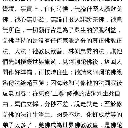
覺境。事實上，任何時候，無論什麼人讚歎羌
佛，祂心無掛礙，無論什麼人誹謗羌佛，祂應
無所住，一切願行皆是為了眾生的解脫利益，
羌佛掌持的是沒有任何宗派之分的真正佛教正
法、大法！祂教侯欲善、林劉惠秀的法，讓他
們先到極樂世界旅遊，見阿彌陀佛後，返回人
間作好準備，再按時往生；祂請來阿彌陀佛親
臨傳法給趙玉勝；因海老和尚修祂的法圓寂後
返老回春；祿東贊“上尊”修祂的法證到生死自
由，寫信立據，分秒不差，說走就走；至於修
羌佛的法往生淨土、肉身不壞、化虹成就等的
弟子太多了，羌佛成為世界佛教教皇，是佛陀