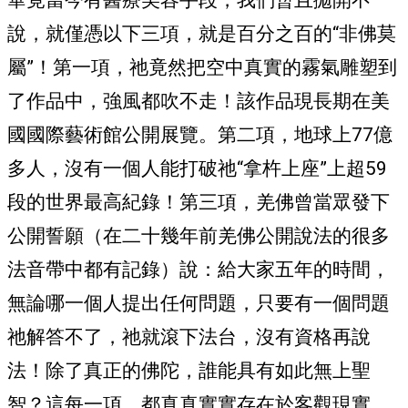
畢竟當今有醫療美容手段，我們暫且拋開不
說，就僅憑以下三項，就是百分之百的“非佛莫
屬”！第一項，祂竟然把空中真實的霧氣雕塑到
了作品中，強風都吹不走！該作品現長期在美
國國際藝術館公開展覽。第二項，地球上77億
多人，沒有一個人能打破祂“拿杵上座”上超59
段的世界最高紀錄！第三項，羌佛曾當眾發下
公開誓願（在二十幾年前羌佛公開說法的很多
法音帶中都有記錄）說：給大家五年的時間，
無論哪一個人提出任何問題，只要有一個問題
祂解答不了，祂就滾下法台，沒有資格再說
法！除了真正的佛陀，誰能具有如此無上聖
智？這每一項，都真真實實存在於客觀現實