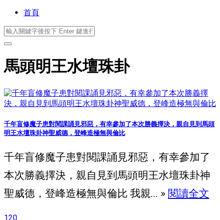
首頁
馬頭明王水壇珠卦
千年盲修魔子患對閱課誦見邪惡，有幸參加了本次勝義擇決，親自見到馬頭
明王水壇珠卦神聖威德，登峰造極無與倫比
千年盲修魔子患對閱課誦見邪惡，有幸參加了
本次勝義擇決，親自見到馬頭明王水壇珠卦神
聖威德，登峰造極無與倫比 我親... »
閱讀全文
120