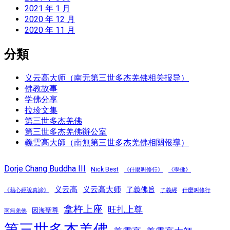
2021 年 1 月
2020 年 12 月
2020 年 11 月
分類
义云高大师（南无第三世多杰羌佛相关报导）
佛教故事
学佛分享
拉珍文集
第三世多杰羌佛
第三世多杰羌佛辦公室
義雲高大師（南無第三世多杰羌佛相關報導）
Dorje Chang Buddha III
Nick Best
《什麼叫修行》
《學佛》
义云高
义云高大师
了義佛旨
《藉心經說真諦》
了義經
什麼叫修行
拿杵上座
旺扎上尊
因海聖尊
南無羌佛
第三世多杰羌佛