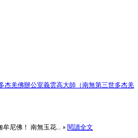
多杰羌佛辦公室
義雲高大師（南無第三世多杰羌
佛！ 南無玉花... »
閱讀全文