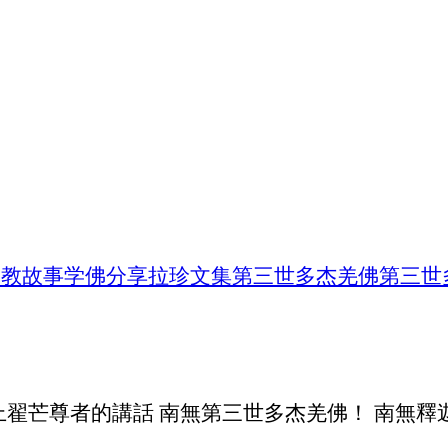
佛教故事
学佛分享
拉珍文集
第三世多杰羌佛
第三世
翟芒尊者的講話 南無第三世多杰羌佛！ 南無釋迦牟尼