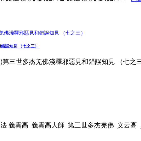
見和錯誤知見 （七之三）
09)第三世多杰羌佛淺釋邪惡見和錯誤知見 （七之三） 
義雲高 義雲高大師 第三世多杰羌佛 义云高 义云高