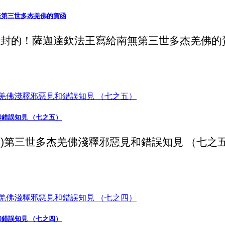
無第三世多杰羌佛的賀函
的！薩迦達欽法王寫給南無第三世多杰羌佛的賀函 
見和錯誤知見 （七之五）
09)第三世多杰羌佛淺釋邪惡見和錯誤知見 （七之五） 
見和錯誤知見 （七之四）