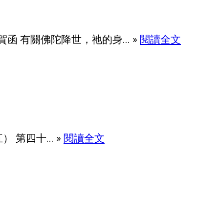
有關佛陀降世，祂的身... »
閱讀全文
第四十... »
閱讀全文