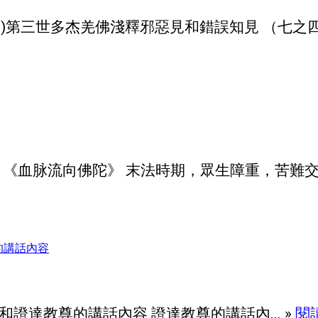
09)第三世多杰羌佛淺釋邪惡見和錯誤知見 （七之四） 
 唱 《血脉流向佛陀》 末法時期，眾生障重，苦難交加
和證達教尊的講話內容 證達教尊的講話內... »
閱