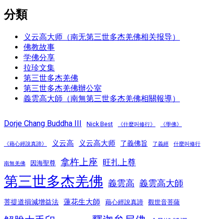
分類
义云高大师（南无第三世多杰羌佛相关报导）
佛教故事
学佛分享
拉珍文集
第三世多杰羌佛
第三世多杰羌佛辦公室
義雲高大師（南無第三世多杰羌佛相關報導）
Dorje Chang Buddha III
Nick Best
《什麼叫修行》
《學佛》
义云高
义云高大师
了義佛旨
《藉心經說真諦》
了義經
什麼叫修行
拿杵上座
旺扎上尊
因海聖尊
南無羌佛
第三世多杰羌佛
義雲高
義雲高大師
蓮花生大師
菩提道損減增益法
藉心經說真諦
觀世音菩薩